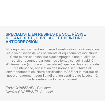
spécialiste en résine de sol, résine d'étanchéité, peintures
icorrosion sur l'Isère, Grenoble, la Savoie, Annecy, Alpe d'Huez
SPÉCIALISTE EN RÉSINES DE SOL, RÉSINE
gève, le Rhône, Lyon
D'ÉTANCHÉITÉ, CUVELAGE ET PEINTURE
ANTICORROSION
Nos équipes prennent en charge l’amélioration, la sécurisation
et la valorisation de vos bâtiments et équipements industriels.
Cette expertise technique s’accompagne d’une qualité de
service reconnue par tous nos clients : conseil, rapidité
d’intervention (sur place ou en atelier), gestion des contrats de
maintenance, application des normes sécuritaires et
environnementales. Notre certification MASE est la marque de
notre engagement pour l’amélioration continue de la sécurité,
de la santé et de l’environnement.
Eddy CHAFFANEL, Président
Nicolas CHAFFANEL, Associé