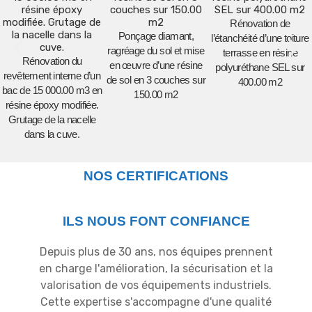
Rénovation de
Ponçage diamant,
l’étanchéité d’une toiture
ragréage du sol et mise
terrasse en résine
Rénovation du
en œuvre d’une résine
polyuréthane SEL sur
revêtement interne d’un
de sol en 3 couches sur
400.00 m2
bac de 15 000.00 m3 en
150.00 m2
résine époxy modifiée.
Grutage de la nacelle
dans la cuve.
NOS CERTIFICATIONS
ILS NOUS FONT CONFIANCE
Depuis plus de 30 ans, nos équipes prennent
en charge l'amélioration, la sécurisation et la
valorisation de vos équipements industriels.
Cette expertise s'accompagne d'une qualité